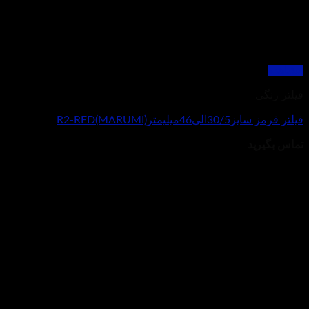
مشاهده
فیلتر رنگی
فیلتر قرمز سایز30/5الی46میلیمترR2-RED(MARUMI)
تماس بگیرید