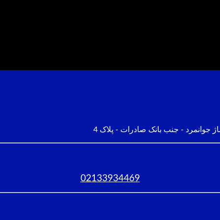
ژ جوانمرد - جنب بانک صادرات - پلاک 4
02133934469