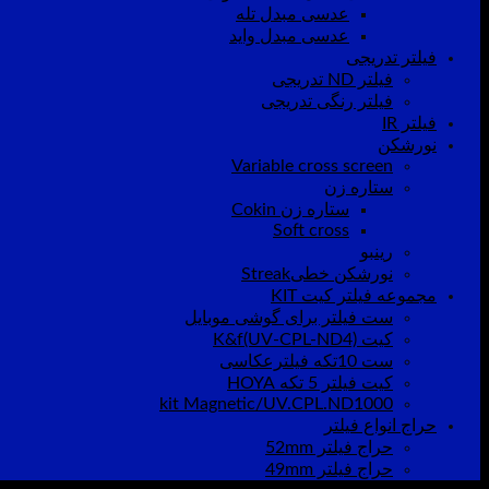
عدسی مبدل تله
عدسی مبدل واید
فیلتر تدریجی
فیلتر ND تدریجی
فیلتر رنگی تدریجی
فیلتر IR
نورشکن
Variable cross screen
ستاره زن
ستاره زن Cokin
Soft cross
رینبو
نورشکن خطیStreak
مجموعه فیلتر کیت KIT
ست فیلتر برای گوشی موبایل
کیت K&f(UV-CPL-ND4)
ست 10تکه فیلترعکاسی
کیت فیلتر 5 تکه HOYA
kit Magnetic/UV.CPL.ND1000
حراج انواع فیلتر
حراج فیلتر 52mm
حراج فیلتر 49mm