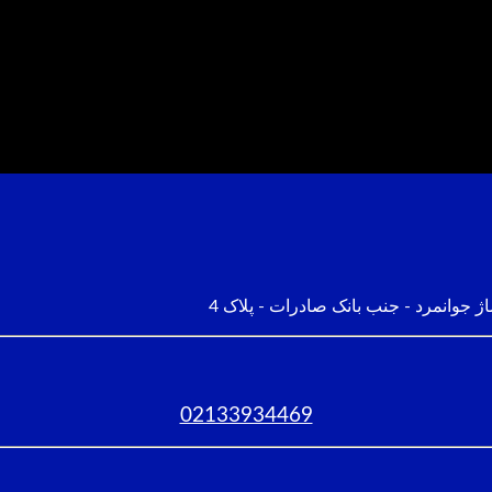
ژ جوانمرد - جنب بانک صادرات - پلاک 4
02133934469