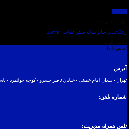
مشاهده
لوازم جانبی فیلتر
رینگ تبدیل سایز دهانه فیلتر عکاسی 25mm
تماس بگیرید
تماس با ما
آدرس:
تهران - میدان امام خمینی - خیابان ناصر خسرو - کوچه جوانمرد - پاسا
شماره تلفن:
تلفن همراه مدیریت: