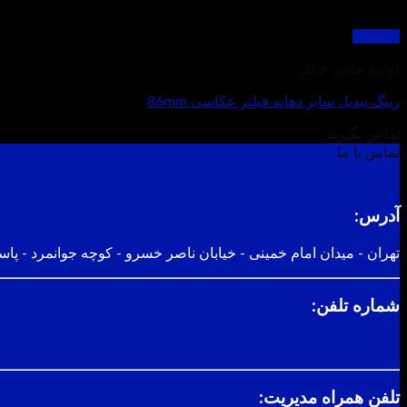
مشاهده
لوازم جانبی فیلتر
رینگ تبدیل سایز دهانه فیلتر عکاسی 86mm
تماس بگیرید
تماس با ما
آدرس:
تهران - میدان امام خمینی - خیابان ناصر خسرو - کوچه جوانمرد - پاسا
شماره تلفن:
تلفن همراه مدیریت: