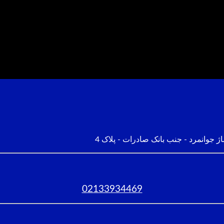
ژ جوانمرد - جنب بانک صادرات - پلاک 4
02133934469