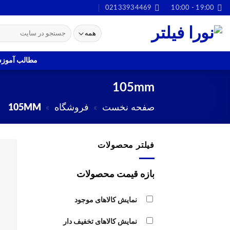
Ski
02133934469
19:00 - 10:00
t
جستجو
conten
برای:
مطالب آموز
105mm
صفحه نخست
»
فروشگاه
»
105MM
فیلتر محصولات
بازه قیمت محصولات
نمایش کالاهای موجود
نمایش کالاهای تخفیف دار