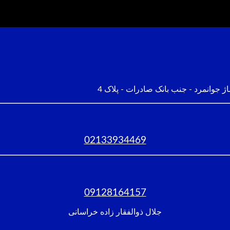
ژ جوانمرد - جنب بانک صادرات - پلاک 4
02133934469
09128164157
جلال ذوالفقار زاده خراسانی