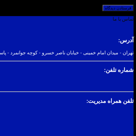
تماس با ما
آدرس:
تهران - میدان امام خمینی - خیابان ناصر خسرو - کوچه جوانمرد - پاسا
شماره تلفن:
تلفن همراه مدیریت: