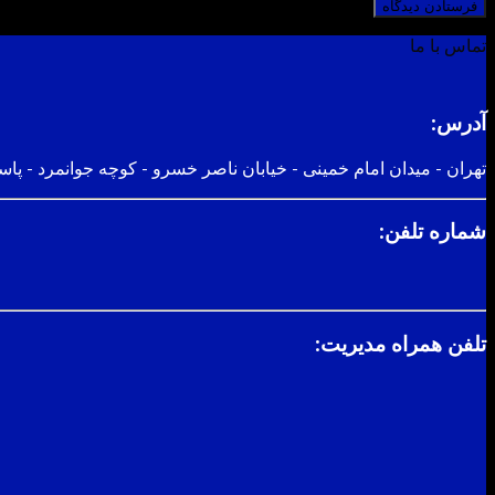
تماس با ما
آدرس:
تهران - میدان امام خمینی - خیابان ناصر خسرو - کوچه جوانمرد - پاسا
شماره تلفن:
تلفن همراه مدیریت: