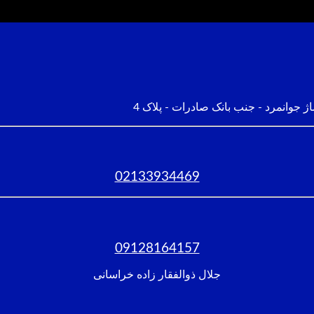
ژ جوانمرد - جنب بانک صادرات - پلاک 4
02133934469
09128164157
جلال ذوالفقار زاده خراسانی