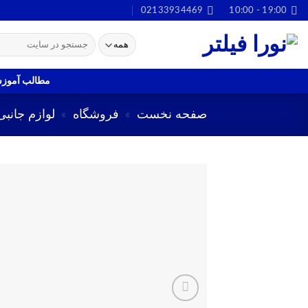
Ski
02133934469
19:00 - 10:00
t
جستجو
conten
برای:
مطالب آموز
صفحه نخست
»
فروشگاه
»
لوازم جانبی