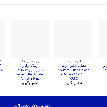
لوازم جانبی فیلتر
لوازم جانبی فیلتر
ک
وص
خشاب فیلتر مربعی
رینگ هولدر
ک
14m
150mm Filter Holder
84میلیمتری/Cokin P
100mm
Series Filter Holder
For Nikon 14-24mm
Adapter Ring
f/2.8G
تماس بگیرید
تماس بگیرید
دسته بندی محصولات