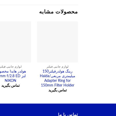
محصولات مشابه
لوازم جانبی فیلتر
لوازم جانبی فیلتر
رینگ هولدرفیلتر150
هولدر هایدا مخص
میلیمتری مربعی/Haida
لنز m f/2.8 ED
NIKON
Adapter Ring for
150mm Filter Holder
تماس بگیرید
تماس بگیرید
تماس با ما