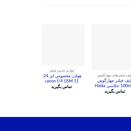
لوازم جانبی فیل
رینگ اونیورس
لوازم جانبی فیلتر
هولدر مخصوص لنز 24-
کوکین/Series
یف فیلترهای چهارگوش
یف فیلتر چهارگوش
11 canon f/4 USM
versal Adapter
 عکاسی Haida
Ring P499
تماس بگیرید
تماس بگیرید
تماس بگیرید