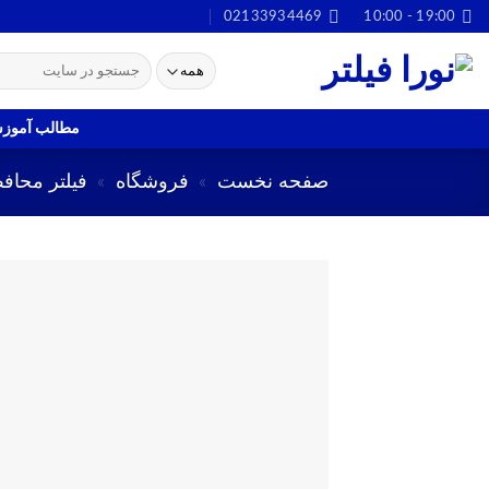
Ski
02133934469
19:00 - 10:00
t
جستجو
conten
برای:
مطالب آموز
صفحه نخست
»
فروشگاه
»
فیلتر محاف