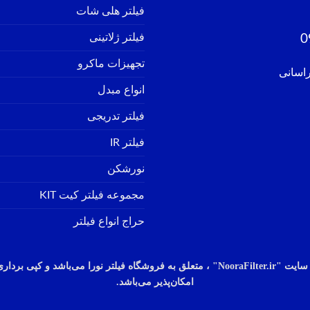
فیلتر هلی شات
فیلتر ژلاتینی
0
تجهیزات ماکرو
راسانی
انواع مبدل
فیلتر تدریجی
فیلتر IR
نورشکن
مجموعه فیلتر کیت KIT
حراج انواع فیلتر
سایت "
ooraFilter.ir" ، متعلق به فروشگاه فیلتر نورا
N
می‌باشد
و
کپی
برداری
امکان‌پذیر
می‌باشد.