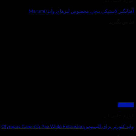
لوازم جانبی لنز
آفتابگیر لاستیکی پیچی مخصوص لنزهای واید/Marumi
تماس بگیرید
مشاهده
لوازم جانبی لنز
واید کنورتر برای الیمپوسOlympus Camedia Pro Wide Extension