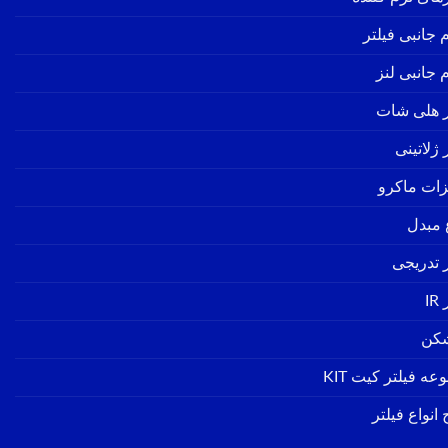
 جانبی فیلتر
 جانبی لنز
ر هلی شات
 ژلاتینی
زات ماکرو
ع مبدل
ر تدریجی
IR
شکن
ه فیلتر کیت KIT
انواع فیلتر