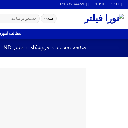
Ski
02133934469
19:00 - 10:00
t
جستجو
conten
برای:
مطالب آموز
صفحه نخست
»
فروشگاه
»
فیلتر ND
»