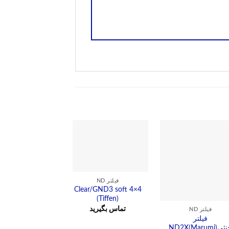
فیلتر ND
Clear/GND3 soft 4×4
(Tiffen)
تماس بگیرید
فیلتر ND
فیلتر هلی شا
فیلتر
فیلترهای هلی 
ND2X(Marumi)
aduated ND