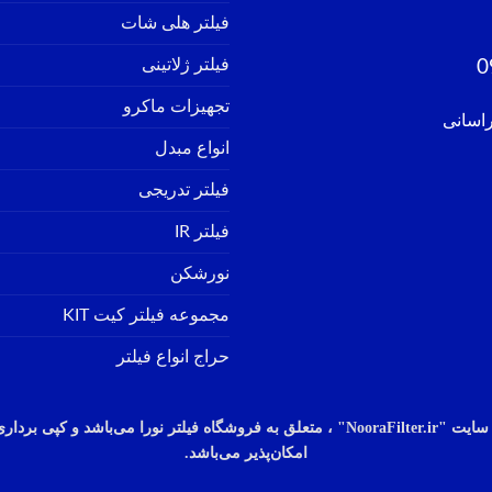
فیلتر هلی شات
فیلتر ژلاتینی
0
تجهیزات ماکرو
راسانی
انواع مبدل
فیلتر تدریجی
فیلتر IR
نورشکن
مجموعه فیلتر کیت KIT
حراج انواع فیلتر
سایت "
ooraFilter.ir" ، متعلق به فروشگاه فیلتر نورا
N
می‌باشد
و
کپی
برداری
امکان‌پذیر
می‌باشد.