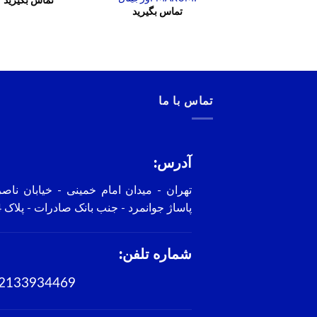
تماس بگیرید
تماس بگیرید
تماس با ما
آدرس:
تهران - میدان امام خمینی - خیابان ناص
پاساژ جوانمرد - جنب بانک صادرات - پلاک 4
شماره تلفن:
2133934469