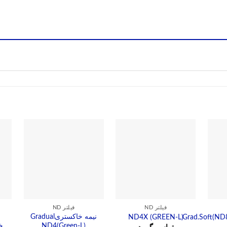
فیلتر ND
فیلتر ND
نیمه خاکستریGradual
ND4X (GREEN-L)
Grad.Soft(ND
ND4(Green-L)
خنثی