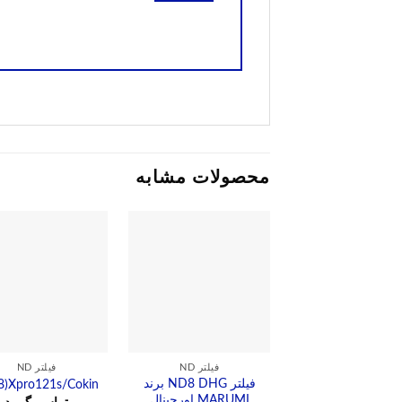
محصولات مشابه
فیلتر ND
فیلتر ND
فیلتر ND8 DHG برند
8)Xpro121s/Cokin
MARUMI اورجینال