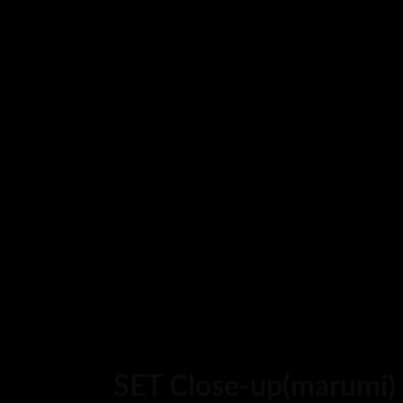
SET Close-up(marumi)