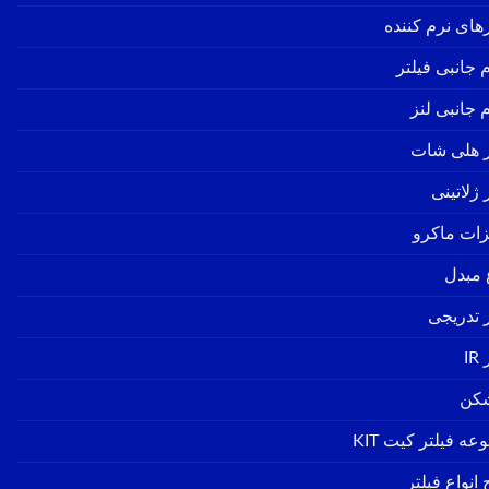
رهای نرم کننده
 جانبی فیلتر
 جانبی لنز
ر هلی شات
 ژلاتینی
زات ماکرو
ع مبدل
ر تدریجی
IR
شکن
ه فیلتر کیت KIT
انواع فیلتر