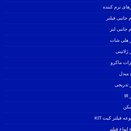
رهای نرم کننده
 جانبی فیلتر
 جانبی لنز
ر هلی شات
 ژلاتینی
زات ماکرو
ع مبدل
ر تدریجی
IR
شکن
ه فیلتر کیت KIT
انواع فیلتر